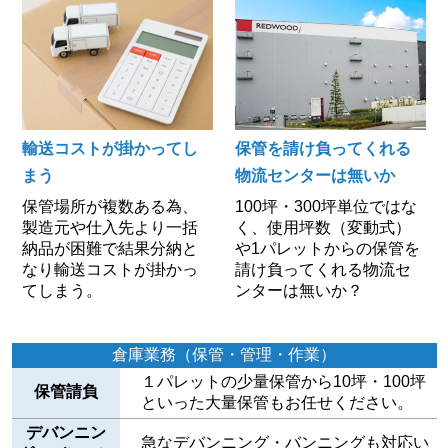
輸送コストが掛かってし
保管を請け負ってくれる
まう
物流センターは無いか
保管場所が複数ある為、
100坪・300坪単位ではな
製造元や仕入先より一括
く、使用坪数（変動式）
納品が困難で結果分納と
や1パレットからの保管を
なり輸送コストが掛かっ
請け負ってくれる物流セ
てしまう。
ンターは無いか？
倉庫業務（保管・管理・作業）
１パレットの少量保管から10坪・100坪
保管請負
といった大量保管もお任せください。
デバンニン
急なデバンニング・バンニングも対応い