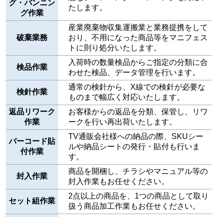
グ・バンニン
たします。
グ作業
産業廃棄物収集運搬業と業務提携をして
破棄業務
おり、不用になった商品等をマニフェス
トに則り処分いたします。
入荷時の数量検品からご指定の分類に合
検品作業
わせた検品、データ管理を行います。
通常の検針から、X線での検針が必要な
検針作業
ものまで幅広く対応いたします。
返品リワーク
お客様からの返品を分類、保管し、リワ
作業
ークを行い再出荷いたします。
TV通販会社様への納品の際、SKUシー
バーコード貼
ルや納品シートの発行・貼付も行いま
付作業
す。
商品を開梱し、チラシやマニュアル等の
封入作業
封入作業もお任せください。
2点以上の商品を、1つの商品として取り
セット組作業
扱う商品加工作業もお任せください。