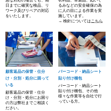
急な対応の場合でも、期
衣料品、革製品、ぬいぐ
日までに確実な検品、リ
るみなどの安全確保の為
ワーク及びリペアの対応
に人の目による作業を実
をいたします。
施しています。
→ 検針については
こちら
顧客返品の保管・仕分
バーコード・納品シート
け・分別・処分に困って
貼り付け梱包
いる
バーコード・納品シート
貼り付け梱包、その他
顧客返品の保管・仕分
様々な作業等を自社で行
け・分別・処分にお困り
っている方。
の方は弊社までご相談く
ださい。